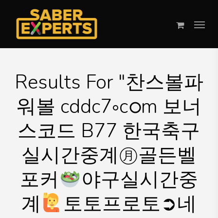
Skip
Menu
to
main
content
Results For
"찬스볼파
워볼 cddc7༚cഠm 보너
스코드 B77 한국축구
실시간중계㊊골든벨
포커
야구실시간중
계
토토프로토➲네